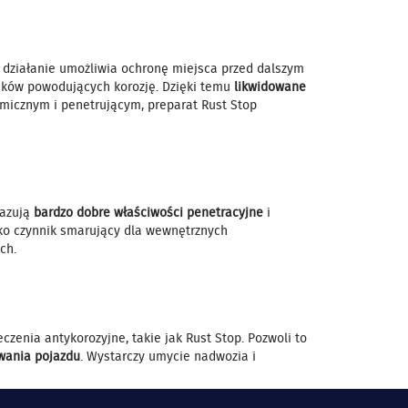
e działanie umożliwia ochronę miejsca przed dalszym
nników powodujących korozję. Dzięki temu
likwidowane
micznym i penetrującym, preparat Rust Stop
kazują
bardzo dobre właściwości penetracyjne
i
ako czynnik smarujący dla wewnętrznych
ach.
zenia antykorozyjne, takie jak Rust Stop. Pozwoli to
wania pojazdu
. Wystarczy umycie nadwozia i