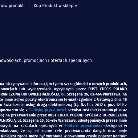
mów produkt
Kup Produkt w sklepie
nowościach, promocjach i ofertach specjalnych.
na otrzymywanie informacji, w tym w szczególności o nowych produktach,
promocjach lub wydarzeniach wysyłanych przez
RUST CHECK POLAND
RANICZONĄ ODPOWIEDZIALNOŚCIĄ, ul. Szczęsna 26, 02-454 Warszawa,
na
e mnie adres poczty elektronicznej (e-mail) zgodnie z Ustawą z dnia 18
 o świadczeniu usług drogą elektroniczną (t.j. Dz. U. z 2017 r. poz. 1219 z
Zapoznałem się z
Polityką prywatności
serwisu
rustcheckcorolon.pl
oraz
dę na przetwarzanie przez
RUST CHECK POLAND SPÓŁKA Z OGRANICZONĄ
LNOŚCIĄ, ul. Szczęsna 26, 02-454 Warszawa,
udostępnionych przeze mnie
bowych na zasadach opisanych w
Polityce prywatności
dostępnej w
Oświadczam, że są mi znane cele przetwarzania danych oraz moje
 Niniejsza zgoda może być wycofana w dowolnym czasie poprzez kontakt