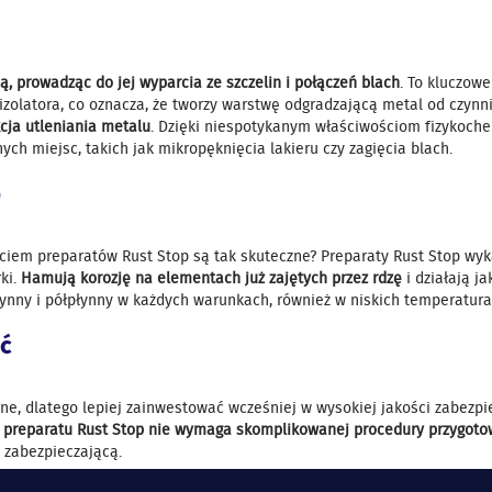
, prowadząc do jej wyparcia ze szczelin i połączeń blach
. To kluczow
ę izolatora, co oznacza, że tworzy warstwę odgradzającą metal od czy
cja utleniania metalu
. Dzięki niespotykanym właściwościom fizykoche
ch miejsc, takich jak mikropęknięcia lakieru czy zagięcia blach.
p
ciem preparatów Rust Stop są tak skuteczne? Preparaty Rust Stop wy
ki.
Hamują korozję na elementach już zajętych przez rdzę
i działają j
ynny i półpłynny w każdych warunkach, również w niskich temperatur
ść
e, dlatego lepiej zainwestować wcześniej w wysokiej jakości zabezpiec
 preparatu Rust Stop nie wymaga skomplikowanej procedury przygoto
 zabezpieczającą.