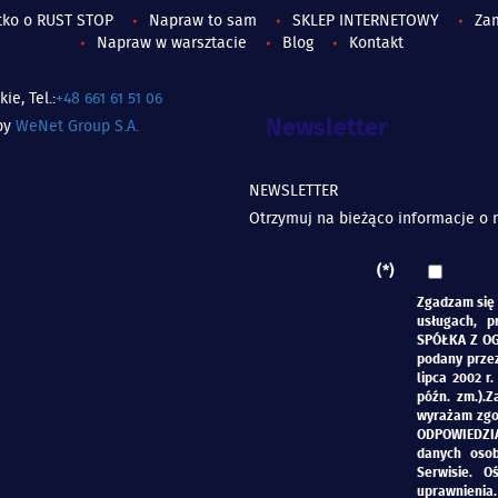
tko o RUST STOP
Napraw to sam
SKLEP INTERNETOWY
Za
Napraw w warsztacie
Blog
Kontakt
e, Tel.:
+48 661 61 51 06
Newsletter
 by
WeNet Group S.A.
NEWSLETTER
Otrzymuj na bieżąco informacje o 
(*)
Zgadzam się 
usługach, 
SPÓŁKA Z OG
podany przez
lipca 2002 r.
późn. zm.).
wyrażam zgo
ODPOWIEDZIA
danych oso
Serwisie. 
uprawnienia.