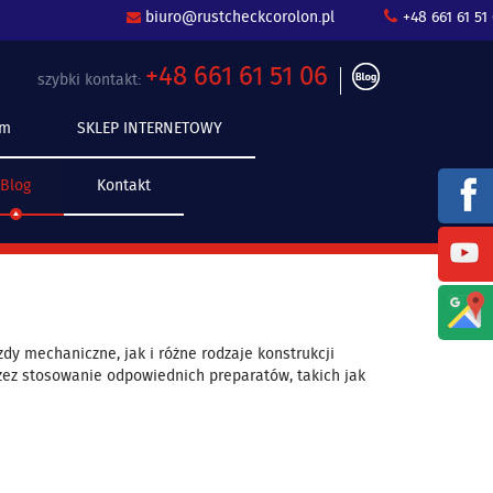
biuro@rustcheckcorolon.pl
+48 661 61 51 06
+48 661 61 51 06
szybki kontakt:
am
SKLEP INTERNETOWY
Blog
Kontakt
y mechaniczne, jak i różne rodzaje konstrukcji
zez stosowanie odpowiednich preparatów, takich jak