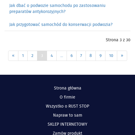
Jak dbać o podwozie samochodu po zastosowaniu
preparatów antykorozyjnych?
Jak przygotować samochód do konserwacji podwozia?
Strona 3 z 30
«
1
2
3
4
...
6
7
8
9
10
»
Strona główna
O firmie
Wszystko o RUST STOP
Napraw to sam
SKLEP INTERNETOWY
Zamów produkt