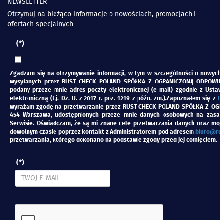
NEWSLETTER
Otrzymuj na bieżąco informacje o nowościach, promocjach i
ofertach specjalnych.
(*)
Zgadzam się na otrzymywanie informacji, w tym w szczególności o nowyc
wysyłanych przez
RUST CHECK POLAND SPÓŁKA Z OGRANICZONĄ ODPOWIEDZ
podany przeze mnie adres poczty elektronicznej (e-mail) zgodnie z Usta
elektroniczną (t.j. Dz. U. z 2017 r. poz. 1219 z późn. zm.).Zapoznałem się z
wyrażam zgodę na przetwarzanie przez
RUST CHECK POLAND SPÓŁKA Z OGR
454 Warszawa,
udostępnionych przeze mnie danych osobowych na zas
Serwisie. Oświadczam, że są mi znane cele przetwarzania danych oraz mo
dowolnym czasie poprzez kontakt z Administratorem pod adresem
biuro@ru
przetwarzania, którego dokonano na podstawie zgody przed jej cofnięciem.
(*)