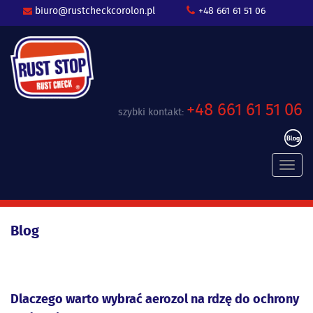
biuro@rustcheckcorolon.pl
+48 661 61 51 06
+48 661 61 51 06
szybki kontakt:
Toggl
navig
Blog
Dlaczego warto wybrać aerozol na rdzę do ochrony